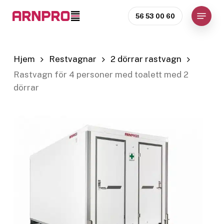
Skip
Menu
56 53 00 60
to
Close
main
Menu
content
Hjem
Restvagnar
2 dörrar rastvagn
Rastvagn för 4 personer med toalett med 2
dörrar