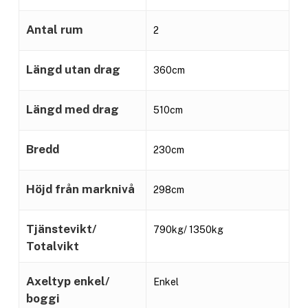
Antal rum
2
Längd utan drag
360cm
Längd med drag
510cm
Bredd
230cm
Höjd från marknivå
298cm
Tjänstevikt/
790kg/ 1350kg
Totalvikt
Axeltyp enkel/
Enkel
boggi