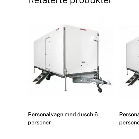
Les mer
Personalvagn med dusch 6
Persona
personer
person