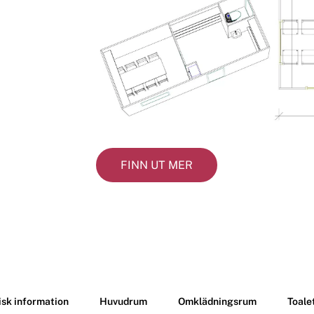
FINN UT MER
isk information
Huvudrum
Omklädningsrum
Toale