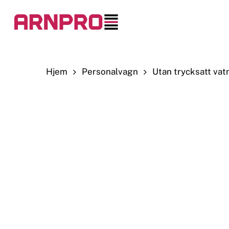
Skip
to
main
content
Hjem
Personalvagn
Utan trycksatt vat