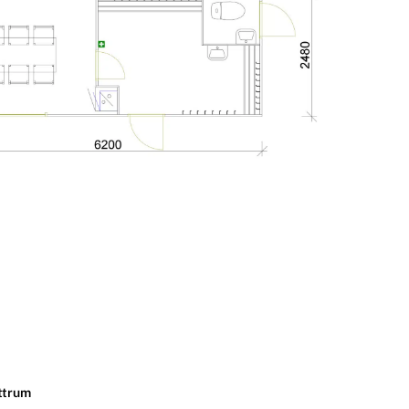
ttrum