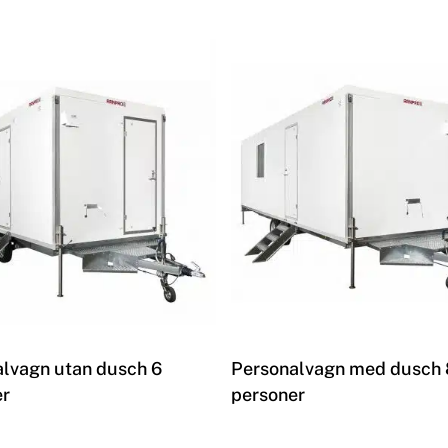
Les mer
Les mer
lvagn utan dusch 6
Personalvagn med dusch 
er
personer