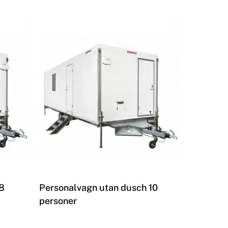
Les mer
8
Personalvagn utan dusch 10
personer