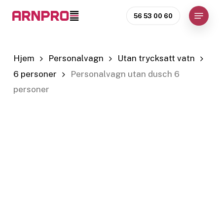
Skip
Menu
56 53 00 60
to
Close
main
Menu
content
Hjem
Personalvagn
Utan trycksatt vatn
6 personer
Personalvagn utan dusch 6
personer