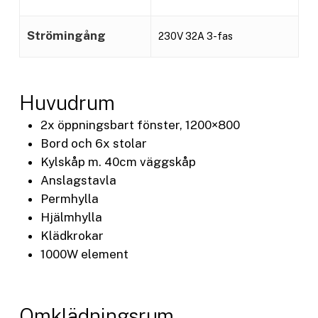
Strömingång
230V 32A 3-fas
Huvudrum
2x öppningsbart fönster, 1200×800
Bord och 6x stolar
Kylskåp m. 40cm väggskåp
Anslagstavla
Permhylla
Hjälmhylla
Klädkrokar
1000W element
Omklädningsrum