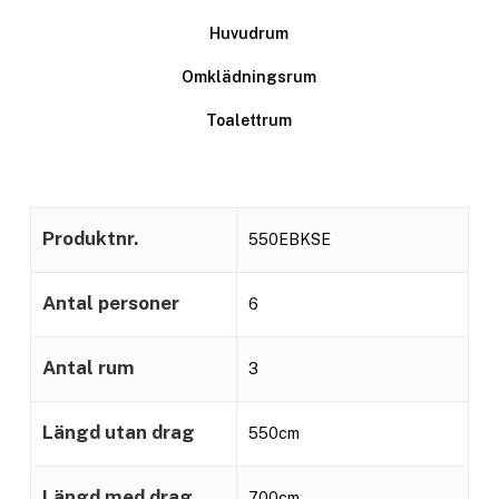
Huvudrum
Omklädningsrum
Toalettrum
Produktnr.
550EBKSE
Antal personer
6
Antal rum
3
Längd utan drag
550cm
Längd med drag
700cm