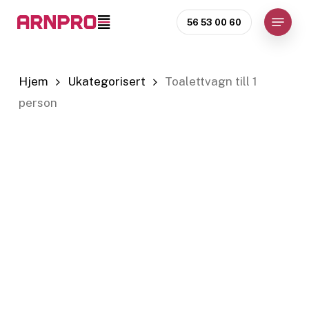
Skip
Menu
56 53 00 60
to
Close
main
Menu
content
Hjem
Ukategorisert
Toalettvagn till 1
person