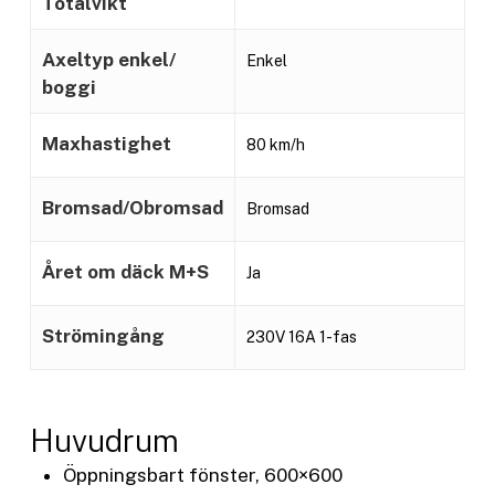
Totalvikt
Axeltyp enkel/
Enkel
boggi
Maxhastighet
80 km/h
Bromsad/Obromsad
Bromsad
Året om däck M+S
Ja
Strömingång
230V 16A 1-fas
Huvudrum
Öppningsbart fönster, 600×600