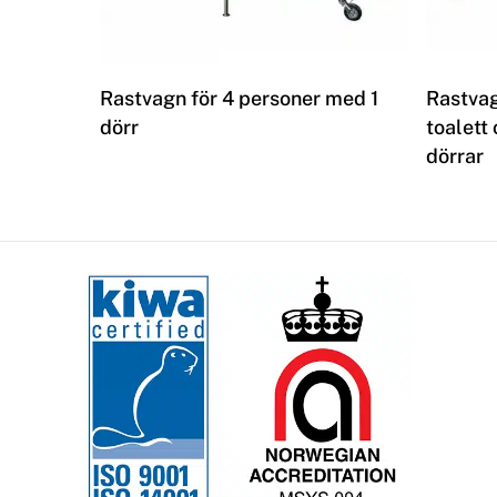
Les mer
Rastvagn för 4 personer med 1
Rastvag
dörr
toalett
dörrar