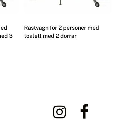
Les mer
med
Rastvagn för 2 personer med
med 3
toalett med 2 dörrar