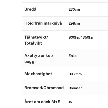
Bredd
230cm
Höjd från marknivå
298cm
Tjänstevikt/
800kg/ 1350kg
Totalvikt
Axeltyp enkel/
Enkel
boggi
Maxhastighet
80 km/h
Bromsad/Obromsad
Bromsad
Året om däck M+S
Ja