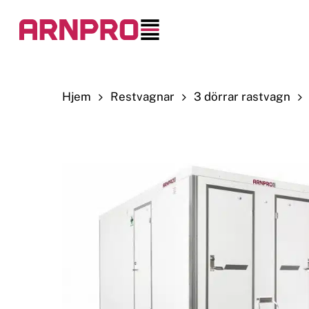
Skip
to
main
content
Hjem
Restvagnar
3 dörrar rastvagn